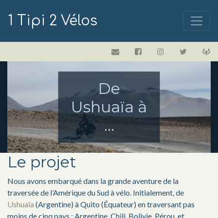
1 Tipi 2 Vélos
De
Ushuaïa à
...
Le projet
Nous avons embarqué dans la grande aventure de la
traversée de l’Amérique du Sud à vélo. Initialement, de
Ushuaïa
(Argentine) à Quito (Équateur) en traversant pas
moins de cinq pays : Argentine, Chili, Bolivie, Pérou, et