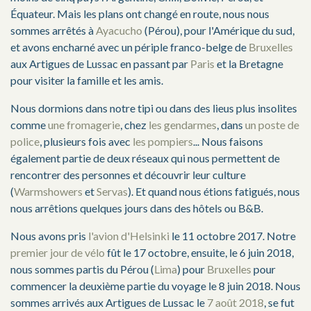
Équateur. Mais les plans ont changé en route, nous nous
sommes arrêtés à
Ayacucho
(Pérou), pour l'Amérique du sud,
et avons encharné avec un périple franco-belge de
Bruxelles
aux Artigues de Lussac en passant par
Paris
et la Bretagne
pour visiter la famille et les amis.
Nous dormions dans notre tipi ou dans des lieus plus insolites
comme
une fromagerie
, chez
les gendarmes
, dans
un poste de
police
, plusieurs fois avec
les pompiers
... Nous faisons
également partie de deux réseaux qui nous permettent de
rencontrer des personnes et découvrir leur culture
(
Warmshowers
et
Servas
). Et quand nous étions fatigués, nous
nous arrêtions quelques jours dans des hôtels ou B&B.
Nous avons pris
l'avion d'Helsinki
le 11 octobre 2017. Notre
premier jour de vélo
fût le 17 octobre, ensuite, le 6 juin 2018,
nous sommes partis du Pérou (
Lima
) pour
Bruxelles
pour
commencer la deuxième partie du voyage le 8 juin 2018. Nous
sommes arrivés aux Artigues de Lussac le
7 août 2018
, se fut