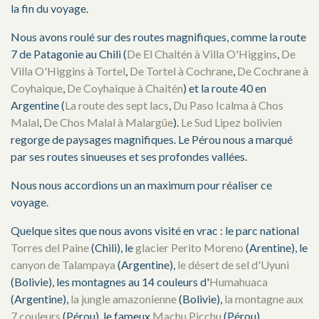
la fin du voyage.
Nous avons roulé sur des routes magnifiques, comme la route
7 de Patagonie au Chili (
De El Chaltén à Villa O'Higgins
,
De
Villa O'Higgins à Tortel
,
De Tortel à Cochrane
,
De Cochrane à
Coyhaique
,
De Coyhaique à Chaitén
) et la route 40 en
Argentine (
La route des sept lacs
,
Du Paso Icalma à Chos
Malal
,
De Chos Malal à Malargüe
).
Le Sud Lipez bolivien
regorge de paysages magnifiques. Le Pérou nous a marqué
par ses routes sinueuses et ses profondes vallées.
Nous nous accordions un an maximum pour réaliser ce
voyage.
Quelque sites que nous avons visité en vrac : le parc national
Torres del Paine
(Chili), le
glacier Perito Moreno
(Arentine), le
canyon de Talampaya
(Argentine),
le désert de sel d'Uyuni
(Bolivie), les montagnes au 14 couleurs d'
Humahuaca
(Argentine),
la jungle amazonienne
(Bolivie),
la montagne aux
7 couleurs
(Pérou), le fameux
Machu Picchu
(Pérou).