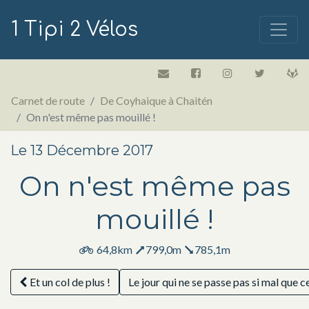
1 Tipi 2 Vélos
Carnet de route
De Coyhaique à Chaitén
On n'est même pas mouillé !
Le 13 Décembre 2017
On n'est même pas
mouillé !
64,8km
799,0m
785,1m
Et un col de plus !
Le jour qui ne se passe pas si mal que c