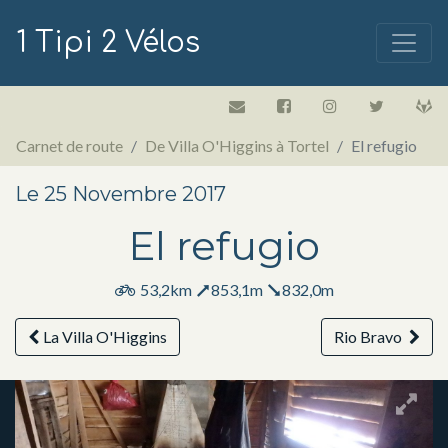
1 Tipi 2 Vélos
Carnet de route
De Villa O'Higgins à Tortel
El refugio
Le 25 Novembre 2017
El refugio
53,2km
853,1m
832,0m
La Villa O'Higgins
Rio Bravo